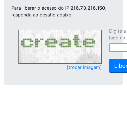
Para liberar o acesso
do IP
216.73.216.150
,
responda ao desafio abaixo.
Digite 
lado no
[trocar imagem]