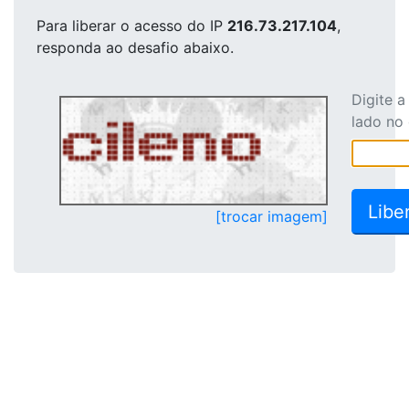
Para liberar o acesso
do IP
216.73.217.104
,
responda ao desafio abaixo.
Digite 
lado no
[trocar imagem]